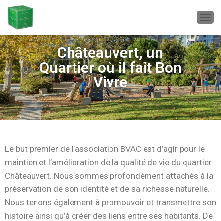
D
É
P
Châteauvert, un
L
I
Quartier où il fait Bon
E
Vivre
R
L
A
N
A
V
I
G
Le but premier de l’association BVAC est d’agir pour le
A
maintien et l’amélioration de la qualité de vie du quartier
T
I
Châteauvert. Nous sommes profondément attachés à la
O
préservation de son identité et de sa richesse naturelle.
N
Nous tenons également à promouvoir et transmettre son
histoire ainsi qu’à créer des liens entre ses habitants.
De