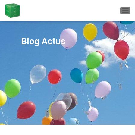
D
É
P
L
I
Blog Actus
E
R
L
A
N
A
V
I
G
A
T
I
O
N